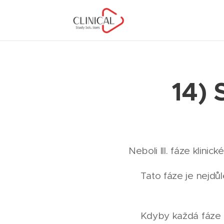
14) 
Neboli III. fáze klini
👉Tato fáze je nejdůle
👉Kdyby každá fáze mě