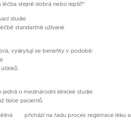
 léčba stejně dobrá nebo lepší?"❓️
ací studie
 léčbě standartně užívané
rá, vyskytují se benefity v podobě:
ce❔️
 účinků ❔️
o jedná o mezinárodní klinické studie
ž tisíce pacientů
spěšná ➡️ přichází na řadu proces registrace léku 