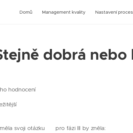
Domů
Management kvality
Nastavení proce
Stejně dobrá nebo 
ckého hodnocení💊
žitější
la svoji otázku ➡️ pro fázi III by zněla: