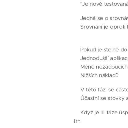
❓️"Je nově testovaná
🔹️Jedná se o srovnáv
🔹️Srovnání je oproti
❓️Pokud je stejně dob
🔸️Jednodušší aplika
🔸️Méně nežádoucích
🔸️Nižších nákladů ❔️
🌎V této fázi se čast
👥️Účastní se stovky a
💊Když je III. fáze ú
trh