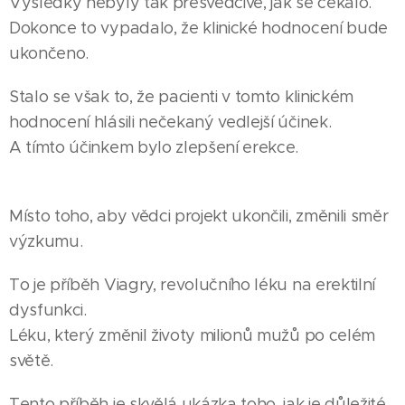
Výsledky nebyly tak přesvědčivé, jak se čekalo.
Dokonce to vypadalo, že klinické hodnocení bude
ukončeno.
Stalo se však to, že pacienti v tomto klinickém
hodnocení hlásili nečekaný vedlejší účinek.
A tímto účinkem bylo zlepšení erekce.
Místo toho, aby vědci projekt ukončili, změnili směr
výzkumu.
To je příběh Viagry, revolučního léku na erektilní
dysfunkci.
Léku, který změnil životy milionů mužů po celém
světě.
Tento příběh je skvělá ukázka toho, jak je důležité