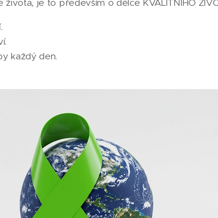
lce života, je to především o délce KVALITNÍHO ŽI
.
í.
by každý den.