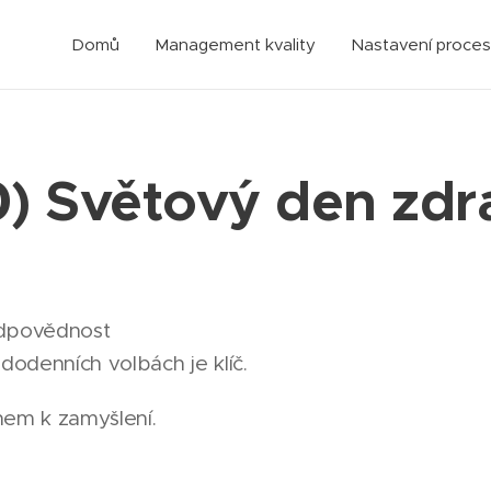
Domů
Management kvality
Nastavení proce
) Světový den zdr
odpovědnost
odenních volbách je klíč.
nem k zamyšlení.