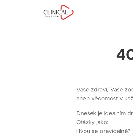
40
Vaše zdraví, Vaše z
aneb vědomost v každ
Dnešek je ideálním d
Otázky jako:
Hýbu se pravidelně?