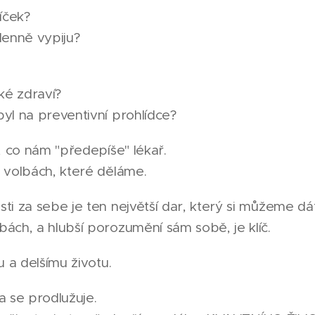
íček?
 denně vypiju?
ké zdraví?
yl na preventivní prohlídce?
, co nám "předepíše" lékař.
 volbách, které děláme.
i za sebe je ten největší dar, který si můžeme dát
ách, a hlubší porozumění sám sobě, je klíč.
u a delšímu životu.
a se prodlužuje.