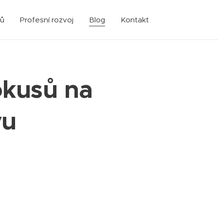
sů
Profesní rozvoj
Blog
Kontakt
okusů na
vu