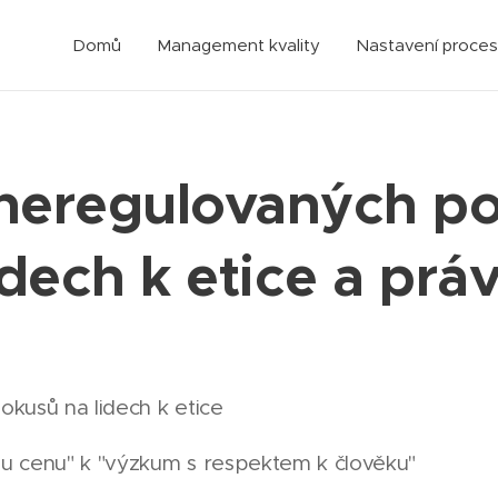
Domů
Management kvality
Nastavení proce
neregulovaných p
idech k etice a prá
kusů na lidech k etice
u cenu" k "výzkum s respektem k člověku"