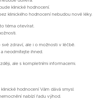
sparentnosti nebude
ry nebude klinické h
kého hodnocení nebudou nové léky.
o téma otevírat.
ožnosti.
 své zdraví, ale i o možnosti v léčbě.
 a neodmítejte ihned.
ději, ale s kompletními informacemi.
že klinické hodnocení Vám dává smysl.
nemocnění nabízí řadu výhod.