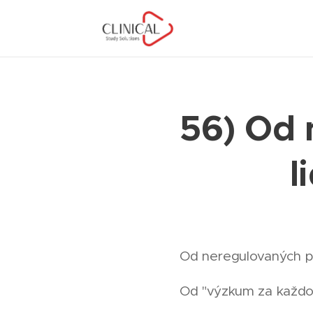
56) Od 
l
Od neregulovaných po
Od "výzkum za každo