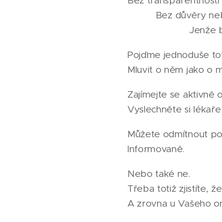
Bez tran
Bez důvě
Jenže bez klinic
Pojďme jednoduše tot
Mluvit o něm jako o m
Zajímejte se aktivně o
Vyslechněte si lékaře
Můžete odmítnout poz
Informovaně.
Nebo také ne.
Třeba totiž zjistíte, 
A zrovna u Vašeho o