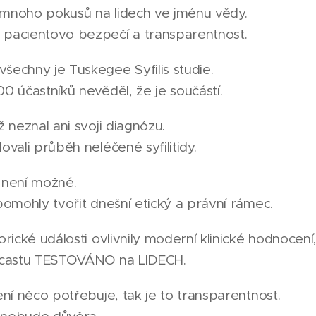
 mnoho pokusů na lidech ve jménu vědy.
 pacientovo bezpečí a transparentnost.
šechny je Tuskegee Syfilis studie.
00 účastníků nevěděl, že je součástí.
ž neznal ani svoji diagnózu.
ovali průběh neléčené syfilitidy.
 není možné.
 pomohly tvořit dnešní etický a právní rámec.
orické události ovlivnily moderní klinické hodnocení
odcastu TESTOVÁNO na LIDECH.
ení něco potřebuje, tak je to transparentnost.